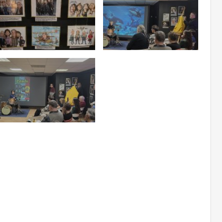
aneb modaalaknas
Too foto fookusesse