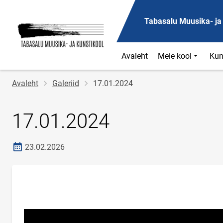
Tabasalu Muusika- ja
Avaleht
Meie kool
Kun
Jälglink
Avaleht
Galeriid
17.01.2024
17.01.2024
Loomise kuupäev
23.02.2026