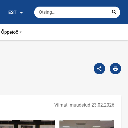
EST
Õppetöö
Viimati muudetud 23.02.2026
Too foto fookusesse
Too foto fookusesse